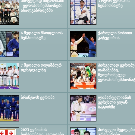
პირველად ისტორიაში
3 ოქრო ევროპის
- ევროპის ჩემპიონები
ჩემპიონატზე
ახალგაზრდებში
6 მედალი მსოფლიოს
ქართული წონითი
ჩემპიონატზე
კატეგორია
7 მედალი ოლიმპიურ
პირველად ევროპ
ფესტივალზე
თამაშებზე,
მეთერთმეტედ
ევროპის ჩემპიონა
ბრინჯაოს ევროპა
ლიპარტელიანის
ვერცხლი ულან-
ბატორში
2023 ევროპის
პირველი მედლები
ჩემპიონატი, კადეტები,
გრან პრიზე