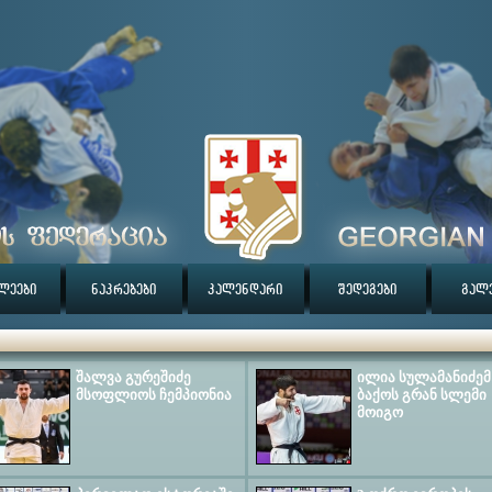
ლეები
ნაკრებები
კალენდარი
შედეგები
გალ
შალვა გურეშიძე
ილია სულამანიძემ
მსოფლიოს ჩემპიონია
ბაქოს გრან სლემი
მოიგო