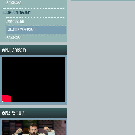
ჭაბუკები
საერთაშორისო
უფროსები
ახალგაზრდები
ჭაბუკები
ტოპ ვიდეო
ტოპ ფოტო