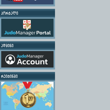
პორტალი
ადმინი
რეიტინგი