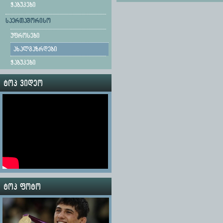
ჭაბუკები
საერთაშორისო
უფროსები
ახალგაზრდები
ჭაბუკები
ტოპ ვიდეო
ტოპ ფოტო