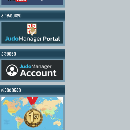
პორტალი
ადმინი
რეიტინგი