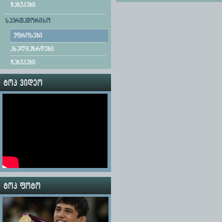
ჭაბუკები
საერთაშორისო
უფროსები
ახალგაზრდები
ჭაბუკები
ტოპ ვიდეო
ტოპ ფოტო