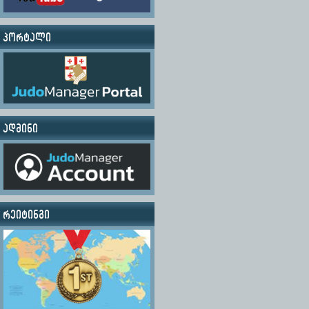
პორტალი
ადმინი
რეიტინგი