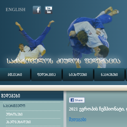
ENGLISH
მთავარი
ფედერაცია
სიახლეები
ნაკრებები
შედეგები
Share
საქართველო
2021 ევროპის ჩემპიონატი
უფროსები
შედეგები
ახალგაზრდები