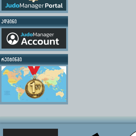
ადმინი
რეიტინგი