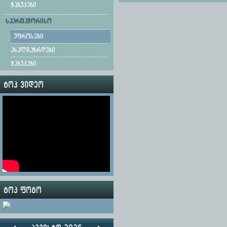
ჭაბუკები
საერთაშორისო
უფროსები
ახალგაზრდები
ჭაბუკები
ტოპ ვიდეო
ტოპ ფოტო