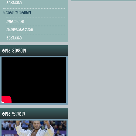
ჭაბუკები
საერთაშორისო
უფროსები
ახალგაზრდები
ჭაბუკები
ტოპ ვიდეო
ტოპ ფოტო