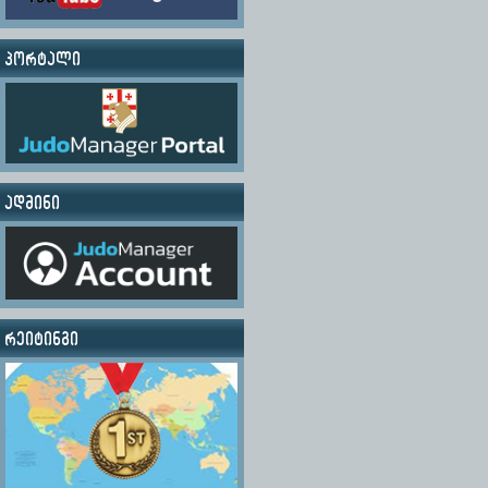
პორტალი
ადმინი
რეიტინგი