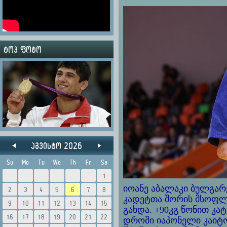
ტოპ ფოტო
აგვისტო 2026
Su
Mo
Tu
We
Th
Fr
Sa
1
იოანე აბალაკი ბულგა
2
3
4
5
6
7
8
კადეტთა შორის მსოფლი
9
10
11
12
13
14
15
გახდა. +90კგ წონით კა
16
17
18
19
20
21
22
დროში იაპონელი კაიტო