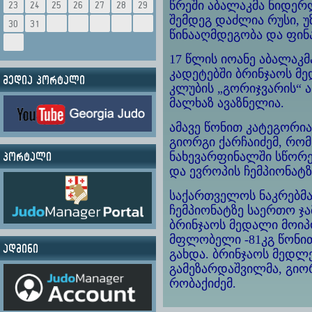
წრეში აბალაკმა ნიდე
23
24
25
26
27
28
29
შემდეგ დაძლია რუსი, უზ
30
31
წინააღმდეგობა და ფინ
17 წლის იოანე აბალაკ
კადეტებში ბრინჯაოს მ
მედია პორტალი
კლუბის „გორიჯვარის“
მალხაზ ავაზნელია.
ამავე წონით კატეგორი
გიორგი ქარჩაიძემ, რო
ნახევარფინალში სწორ
პორტალი
და ევროპის ჩემპიონატზ
საქართველოს ნაკრებმ
ჩემპიონატზე საერთო ჯა
ბრინჯაოს მედალი მოიპ
მფლობელი -81კგ წონით
ადმინი
გახდა. ბრინჯაოს მედლ
გამეზარდაშვილმა, გიო
რობაქიძემ.