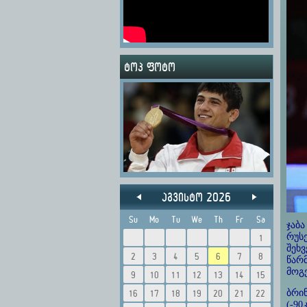
ტოპ ფოტო
აგვისტო 2026
Su
Mo
Tu
We
Th
Fr
Sa
ჯაბა
რუს
1
შეხ
2
3
4
5
6
7
8
წარმ
მოგ
9
10
11
12
13
14
15
ბრინ
16
17
18
19
20
21
22
(-90